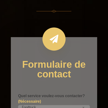

Formulaire de
contact
Quel service voulez-vous contacter?
(Nécessaire)